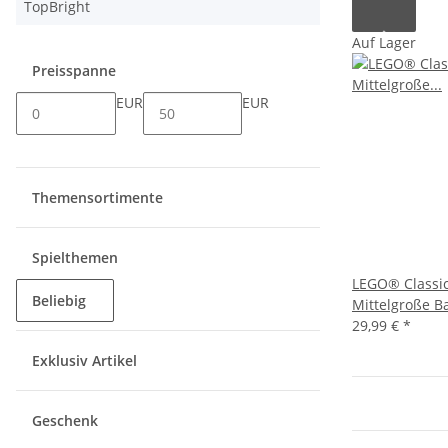
TopBright
Auf Lager
Preisspanne
EUR
EUR
Themensortimente
Spielthemen
LEGO® Classi
Beliebig
Mittelgroße B
29,99 €
*
Exklusiv Artikel
Geschenk