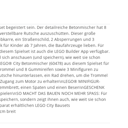
 begeistert sein. Der detailreiche Betonmischer hat 8
rstellbare Rutsche auszuschütten. Dieser große
bkarre, ein Straßenschild, 2 Absperrungen und 3
k für Kinder ab 7 Jahren, die Baufahrzeuge lieben. Für
iesem Spielset ist auch die LEGO Builder App verfügbar.
 sich anschauen (und speichern), wie weit sie schon
GO® City Betonmischer (60478) aus diesem Spielset für
Trommel und 8 Gummireifen sowie 3 Minifiguren zu
sche hinunterlassen, ein Rad drehen, um die Trommel
m Zugang zum Motor zu erhalten\nLEGO® MINIFIGUR-
 Klemmbrett, einen Spaten und einen Besen\nGESCHENK
ativ spielen\nSO MACHT DAS BAUEN NOCH MEHR SPASS: Für
eichern, sondern zeigt ihnen auch, wie weit sie schon
rat erhältlichen LEGO City Bausets
cm breit