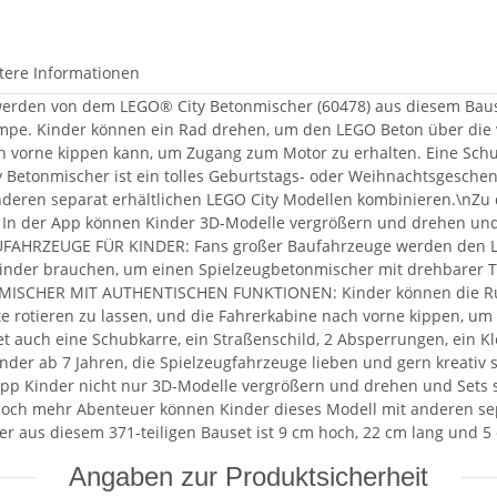
tere Informationen
werden von dem LEGO® City Betonmischer (60478) aus diesem Bauset
e. Kinder können ein Rad drehen, um den LEGO Beton über die ve
ch vorne kippen kann, um Zugang zum Motor zu erhalten. Eine Schu
y Betonmischer ist ein tolles Geburtstags- oder Weihnachtsgeschen
deren separat erhältlichen LEGO City Modellen kombinieren.\nZu d
s. In der App können Kinder 3D-Modelle vergrößern und drehen und
AUFAHRZEUGE FÜR KINDER: Fans großer Baufahrzeuge werden den LE
 Kinder brauchen, um einen Spielzeugbetonmischer mit drehbarer 
ONMISCHER MIT AUTHENTISCHEN FUNKTIONEN: Kinder können die Rut
rotieren zu lassen, und die Fahrerkabine nach vorne kippen, u
t auch eine Schubkarre, ein Straßenschild, 2 Absperrungen, ein
 Kinder ab 7 Jahren, die Spielzeugfahrzeuge lieben und gern kre
pp Kinder nicht nur 3D-Modelle vergrößern und drehen und Sets sp
h mehr Abenteuer können Kinder dieses Modell mit anderen sepa
us diesem 371-teiligen Bauset ist 9 cm hoch, 22 cm lang und 5 
Angaben zur Produktsicherheit