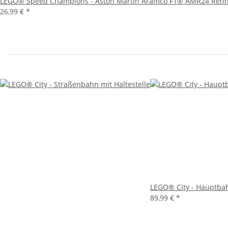
LEGO® Speed Champions - Aston Martin Aramco F1® AMR24 Ren
26,99 €
*
LEGO® City - Hauptba
89,99 €
*