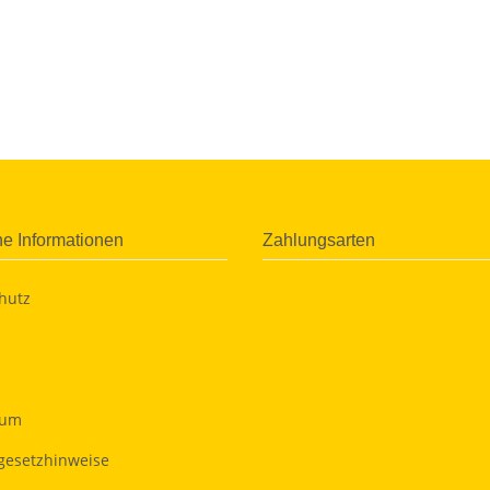
he Informationen
Zahlungsarten
hutz
sum
egesetzhinweise