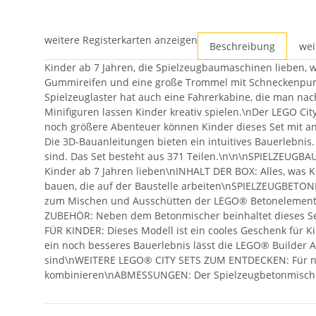
weitere Registerkarten anzeigen
Beschreibung
wei
Kinder ab 7 Jahren, die Spielzeugbaumaschinen lieben, 
Gummireifen und eine große Trommel mit Schneckenpump
Spielzeuglaster hat auch eine Fahrerkabine, die man na
Minifiguren lassen Kinder kreativ spielen.\nDer LEGO Cit
noch größere Abenteuer können Kinder dieses Set mit an
Die 3D-Bauanleitungen bieten ein intuitives Bauerlebni
sind. Das Set besteht aus 371 Teilen.\n\n\nSPIELZEUGB
Kinder ab 7 Jahren lieben\nINHALT DER BOX: Alles, was
bauen, die auf der Baustelle arbeiten\nSPIELZEUGBET
zum Mischen und Ausschütten der LEGO® Betonelemente 
ZUBEHÖR: Neben dem Betonmischer beinhaltet dieses Se
FÜR KINDER: Dieses Modell ist ein cooles Geschenk für
ein noch besseres Bauerlebnis lässt die LEGO® Builder A
sind\nWEITERE LEGO® CITY SETS ZUM ENTDECKEN: Für noc
kombinieren\nABMESSUNGEN: Der Spielzeugbetonmischer a