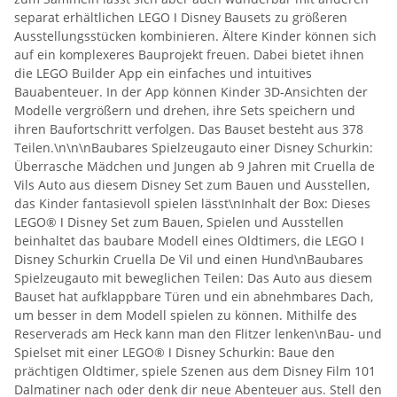
separat erhältlichen LEGO ǀ Disney Bausets zu größeren
Ausstellungsstücken kombinieren. Ältere Kinder können sich
auf ein komplexeres Bauprojekt freuen. Dabei bietet ihnen
die LEGO Builder App ein einfaches und intuitives
Bauabenteuer. In der App können Kinder 3D-Ansichten der
Modelle vergrößern und drehen, ihre Sets speichern und
ihren Baufortschritt verfolgen. Das Bauset besteht aus 378
Teilen.\n\n\nBaubares Spielzeugauto einer Disney Schurkin:
Überrasche Mädchen und Jungen ab 9 Jahren mit Cruella de
Vils Auto aus diesem Disney Set zum Bauen und Ausstellen,
das Kinder fantasievoll spielen lässt\nInhalt der Box: Dieses
LEGO® ǀ Disney Set zum Bauen, Spielen und Ausstellen
beinhaltet das baubare Modell eines Oldtimers, die LEGO ǀ
Disney Schurkin Cruella De Vil und einen Hund\nBaubares
Spielzeugauto mit beweglichen Teilen: Das Auto aus diesem
Bauset hat aufklappbare Türen und ein abnehmbares Dach,
um besser in dem Modell spielen zu können. Mithilfe des
Reserverads am Heck kann man den Flitzer lenken\nBau- und
Spielset mit einer LEGO® ǀ Disney Schurkin: Baue den
prächtigen Oldtimer, spiele Szenen aus dem Disney Film 101
Dalmatiner nach oder denk dir neue Abenteuer aus. Stell den