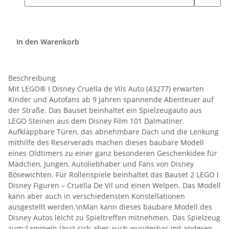
In den Warenkorb
Beschreibung
Mit LEGO® ǀ Disney Cruella de Vils Auto (43277) erwarten
Kinder und Autofans ab 9 Jahren spannende Abenteuer auf
der Straße. Das Bauset beinhaltet ein Spielzeugauto aus
LEGO Steinen aus dem Disney Film 101 Dalmatiner.
Aufklappbare Türen, das abnehmbare Dach und die Lenkung
mithilfe des Reserverads machen dieses baubare Modell
eines Oldtimers zu einer ganz besonderen Geschenkidee für
Mädchen, Jungen, Autoliebhaber und Fans von Disney
Bösewichten. Für Rollenspiele beinhaltet das Bauset 2 LEGO ǀ
Disney Figuren – Cruella De Vil und einen Welpen. Das Modell
kann aber auch in verschiedensten Konstellationen
ausgestellt werden.\nMan kann dieses baubare Modell des
Disney Autos leicht zu Spieltreffen mitnehmen. Das Spielzeug
zum Sammeln lässt sich aber auch wunderbar mit anderen