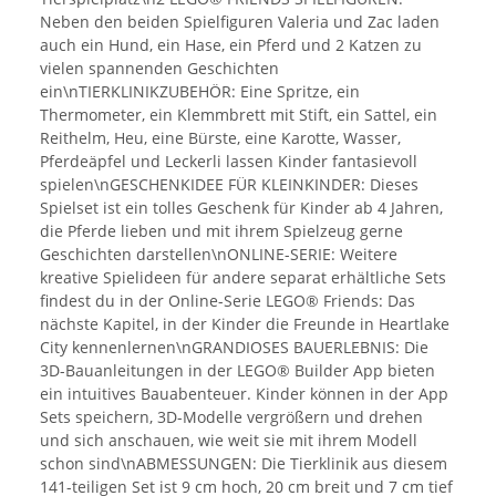
Neben den beiden Spielfiguren Valeria und Zac laden
auch ein Hund, ein Hase, ein Pferd und 2 Katzen zu
vielen spannenden Geschichten
ein\nTIERKLINIKZUBEHÖR: Eine Spritze, ein
Thermometer, ein Klemmbrett mit Stift, ein Sattel, ein
Reithelm, Heu, eine Bürste, eine Karotte, Wasser,
Pferdeäpfel und Leckerli lassen Kinder fantasievoll
spielen\nGESCHENKIDEE FÜR KLEINKINDER: Dieses
Spielset ist ein tolles Geschenk für Kinder ab 4 Jahren,
die Pferde lieben und mit ihrem Spielzeug gerne
Geschichten darstellen\nONLINE-SERIE: Weitere
kreative Spielideen für andere separat erhältliche Sets
findest du in der Online-Serie LEGO® Friends: Das
nächste Kapitel, in der Kinder die Freunde in Heartlake
City kennenlernen\nGRANDIOSES BAUERLEBNIS: Die
3D-Bauanleitungen in der LEGO® Builder App bieten
ein intuitives Bauabenteuer. Kinder können in der App
Sets speichern, 3D-Modelle vergrößern und drehen
und sich anschauen, wie weit sie mit ihrem Modell
schon sind\nABMESSUNGEN: Die Tierklinik aus diesem
141-teiligen Set ist 9 cm hoch, 20 cm breit und 7 cm tief