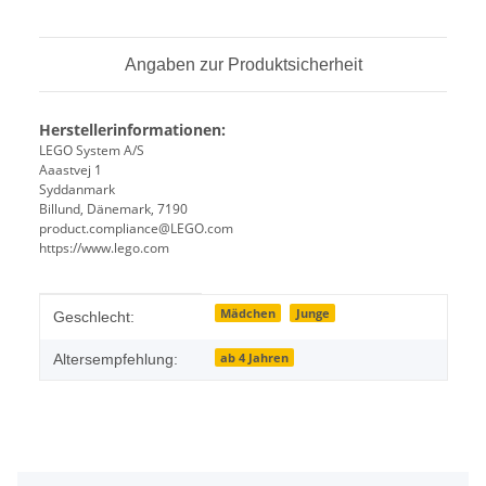
Angaben zur Produktsicherheit
Herstellerinformationen:
LEGO System A/S
Aaastvej 1
Syddanmark
Billund, Dänemark, 7190
product.compliance@LEGO.com
https://www.lego.com
Produkteigenschaft
Wert
Mädchen
Junge
Geschlecht:
ab 4 Jahren
Altersempfehlung: