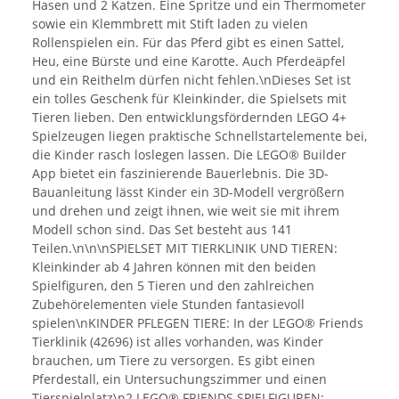
Hasen und 2 Katzen. Eine Spritze und ein Thermometer
sowie ein Klemmbrett mit Stift laden zu vielen
Rollenspielen ein. Für das Pferd gibt es einen Sattel,
Heu, eine Bürste und eine Karotte. Auch Pferdeäpfel
und ein Reithelm dürfen nicht fehlen.\nDieses Set ist
ein tolles Geschenk für Kleinkinder, die Spielsets mit
Tieren lieben. Den entwicklungsfördernden LEGO 4+
Spielzeugen liegen praktische Schnellstartelemente bei,
die Kinder rasch loslegen lassen. Die LEGO® Builder
App bietet ein faszinierende Bauerlebnis. Die 3D-
Bauanleitung lässt Kinder ein 3D-Modell vergrößern
und drehen und zeigt ihnen, wie weit sie mit ihrem
Modell schon sind. Das Set besteht aus 141
Teilen.\n\n\nSPIELSET MIT TIERKLINIK UND TIEREN:
Kleinkinder ab 4 Jahren können mit den beiden
Spielfiguren, den 5 Tieren und den zahlreichen
Zubehörelementen viele Stunden fantasievoll
spielen\nKINDER PFLEGEN TIERE: In der LEGO® Friends
Tierklinik (42696) ist alles vorhanden, was Kinder
brauchen, um Tiere zu versorgen. Es gibt einen
Pferdestall, ein Untersuchungszimmer und einen
Tierspielplatz\n2 LEGO® FRIENDS SPIELFIGUREN: