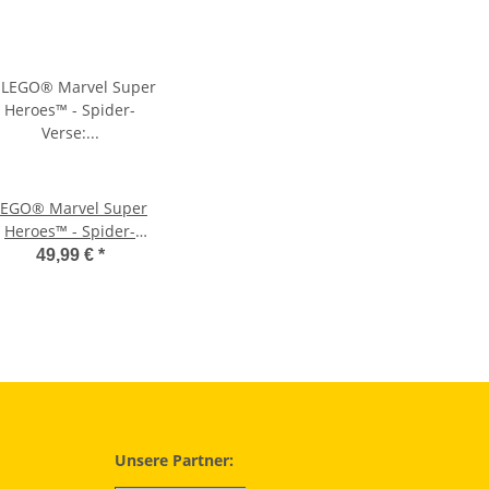
LEGO® Marvel Super
Heroes™ - Spider-
Verse: Miles Morales
49,99 €
*
vs. Spot
Unsere Partner: