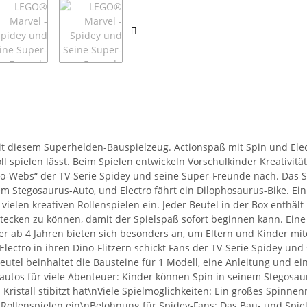
diesem Superhelden-Bauspielzeug. Actionspaß mit Spin und Electro
l spielen lässt. Beim Spielen entwickeln Vorschulkinder Kreativit
Dino-Webs“ der TV-Serie Spidey und seine Super-Freunde nach. Das 
em Stegosaurus-Auto, und Electro fährt ein Dilophosaurus-Bike. Ein 
 vielen kreativen Rollenspielen ein. Jeder Beutel in der Box enthä
ecken zu können, damit der Spielspaß sofort beginnen kann. Eine 
der ab 4 Jahren bieten sich besonders an, um Eltern und Kinder m
Electro in ihren Dino-Flitzern schickt Fans der TV-Serie Spidey 
 Beutel beinhaltet die Bausteine für 1 Modell, eine Anleitung und 
autos für viele Abenteuer: Kinder können Spin in seinem Stegosau
istall stibitzt hat\nViele Spielmöglichkeiten: Ein großes Spinnennet
ollenspielen ein\nBelohnung für Spidey-Fans: Das Bau- und Spiels