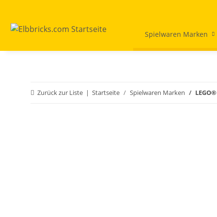
Spielwaren Marken
Zurück zur Liste
Startseite
Spielwaren Marken
LEGO® 