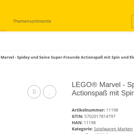
Themensortimente
Marvel - Spidey und Seine Super-Freunde Actionspaß mit Spin und Ele
LEGO® Marvel - Sp
Actionspaß mit Spin
Artikelnummer:
11198
GTIN:
5702017814797
HAN:
11198
Kategorie:
Spielwaren Marken