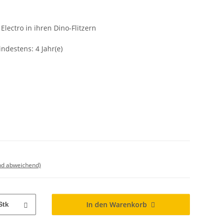
lectro in ihren Dino-Flitzern
ndestens: 4 Jahr(e)
nd abweichend)
In den Warenkorb
Stk