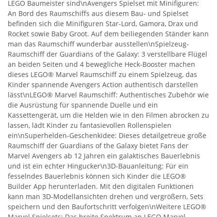
LEGO Baumeister sind\nAvengers Spielset mit Minifiguren:
An Bord des Raumschiffs aus diesem Bau- und Spielset
befinden sich die Minifiguren Star-Lord, Gamora, Drax und
Rocket sowie Baby Groot. Auf dem beiliegenden Ständer kann
man das Raumschiff wunderbar ausstellen\nSpielzeug-
Raumschiff der Guardians of the Galaxy: 3 verstellbare Flügel
an beiden Seiten und 4 bewegliche Heck-Booster machen
dieses LEGO® Marvel Raumschiff zu einem Spielzeug, das
Kinder spannende Avengers Action authentisch darstellen
lässt\nLEGO® Marvel Raumschiff: Authentisches Zubehör wie
die Ausrüstung für spannende Duelle und ein
Kassettengerät, um die Helden wie in den Filmen abrocken zu
lassen, lädt Kinder zu fantasievollen Rollenspielen
ein\nSuperhelden-Geschenkidee: Dieses detailgetreue große
Raumschiff der Guardians of the Galaxy bietet Fans der
Marvel Avengers ab 12 Jahren ein galaktisches Bauerlebnis
und ist ein echter Hingucker\n3D-Bauanleitung: Für ein
fesselndes Bauerlebnis können sich Kinder die LEGO®
Builder App herunterladen. Mit den digitalen Funktionen
kann man 3D-Modellansichten drehen und vergrößern, Sets
speichern und den Baufortschritt verfolgen\nWeitere LEGO®
Marvel Spielsets: Das breite Spektrum an LEGO Marvel