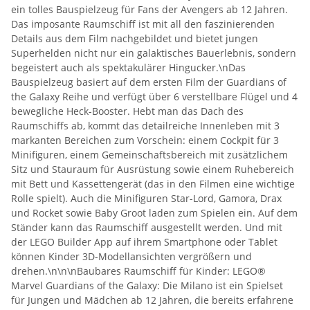
ein tolles Bauspielzeug für Fans der Avengers ab 12 Jahren.
Das imposante Raumschiff ist mit all den faszinierenden
Details aus dem Film nachgebildet und bietet jungen
Superhelden nicht nur ein galaktisches Bauerlebnis, sondern
begeistert auch als spektakulärer Hingucker.\nDas
Bauspielzeug basiert auf dem ersten Film der Guardians of
the Galaxy Reihe und verfügt über 6 verstellbare Flügel und 4
bewegliche Heck-Booster. Hebt man das Dach des
Raumschiffs ab, kommt das detailreiche Innenleben mit 3
markanten Bereichen zum Vorschein: einem Cockpit für 3
Minifiguren, einem Gemeinschaftsbereich mit zusätzlichem
Sitz und Stauraum für Ausrüstung sowie einem Ruhebereich
mit Bett und Kassettengerät (das in den Filmen eine wichtige
Rolle spielt). Auch die Minifiguren Star-Lord, Gamora, Drax
und Rocket sowie Baby Groot laden zum Spielen ein. Auf dem
Ständer kann das Raumschiff ausgestellt werden. Und mit
der LEGO Builder App auf ihrem Smartphone oder Tablet
können Kinder 3D-Modellansichten vergrößern und
drehen.\n\n\nBaubares Raumschiff für Kinder: LEGO®
Marvel Guardians of the Galaxy: Die Milano ist ein Spielset
für Jungen und Mädchen ab 12 Jahren, die bereits erfahrene