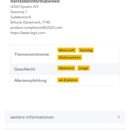
Herstellerinformationen:
LEGO System A/S
Aaastvej 1
Syddanmark
Billund, Dänemark, 7190
product.compliance@LEGO.com
https://www.lego.com
Produkteigenschaft
Wert
Minecraft
Gaming
Themensortimente:
Weihnachten
Mädchen
Junge
Geschlecht:
ab 8 Jahren
Altersempfehlung:
weitere Informationen