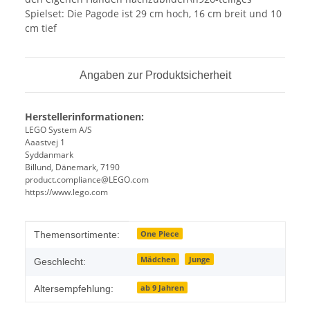
Spielset: Die Pagode ist 29 cm hoch, 16 cm breit und 10
cm tief
Angaben zur Produktsicherheit
Herstellerinformationen:
LEGO System A/S
Aaastvej 1
Syddanmark
Billund, Dänemark, 7190
product.compliance@LEGO.com
https://www.lego.com
Produkteigenschaft
Wert
One Piece
Themensortimente:
Mädchen
Junge
Geschlecht:
ab 9 Jahren
Altersempfehlung: