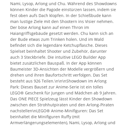
Nami, Lysop, Arlong und Chu. Während des Showdowns
können Kinder die Pagode einstürzen lassen, indem sie
fest oben aufs Dach klopfen. In der Schießbude kann
man lustige Ziele mit den Shootern ins Visier nehmen.
Der böse Arlong kann auf einen Thron im
Haiangriffsgebäude gesetzt werden. Chu kann sich an
der Bude etwas zum Trinken holen. Und im Wald
befindet sich die legendäre Ketchupflasche. Dieses
Spielset beinhaltet Shooter und Zubehör, darunter
auch 3 Steckbriefe. Die intuitive LEGO Builder App
bietet zusätzlichen Bauspaß. In der App können
Baumeister 3D-Ansichten der Modelle vergrößern und
drehen und ihren Baufortschritt verfolgen. Das Set
besteht aus 926 Teilen.\n\n\nShowdown im Arlong
Park: Dieses Bauset zur Anime-Serie ist ein tolles
LEGO® Geschenk für Jungen und Mädchen ab 9 Jahren.
Das ONE PIECE Spielzeug lässt Kinder den Showdown
zwischen den Strohhutpiraten und den Arlong-Piraten
nachstellen\nLEGO® Anime-Minifiguren: Das Set
beinhaltet die Minifiguren Ruffy (mit
Armverlängerungselementen), Nami, Lysop, Arlong und