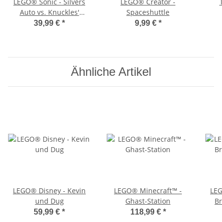
LEGO® Sonic - Silvers
LEGO® Creator -
Auto vs. Knuckles'
Spaceshuttle
Monstertruck
39,99 €
*
9,99 €
*
Ähnliche Artikel
LEGO® Disney - Kevin
LEGO® Minecraft™ -
LEG
und Dug
Ghast-Station
B
59,99 €
*
118,99 €
*