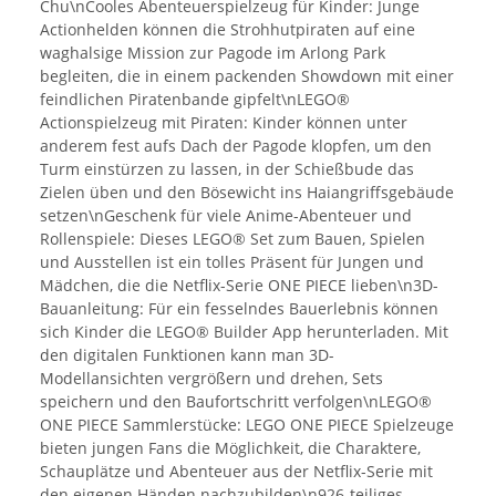
Chu\nCooles Abenteuerspielzeug für Kinder: Junge
Actionhelden können die Strohhutpiraten auf eine
waghalsige Mission zur Pagode im Arlong Park
begleiten, die in einem packenden Showdown mit einer
feindlichen Piratenbande gipfelt\nLEGO®
Actionspielzeug mit Piraten: Kinder können unter
anderem fest aufs Dach der Pagode klopfen, um den
Turm einstürzen zu lassen, in der Schießbude das
Zielen üben und den Bösewicht ins Haiangriffsgebäude
setzen\nGeschenk für viele Anime-Abenteuer und
Rollenspiele: Dieses LEGO® Set zum Bauen, Spielen
und Ausstellen ist ein tolles Präsent für Jungen und
Mädchen, die die Netflix-Serie ONE PIECE lieben\n3D-
Bauanleitung: Für ein fesselndes Bauerlebnis können
sich Kinder die LEGO® Builder App herunterladen. Mit
den digitalen Funktionen kann man 3D-
Modellansichten vergrößern und drehen, Sets
speichern und den Baufortschritt verfolgen\nLEGO®
ONE PIECE Sammlerstücke: LEGO ONE PIECE Spielzeuge
bieten jungen Fans die Möglichkeit, die Charaktere,
Schauplätze und Abenteuer aus der Netflix-Serie mit
den eigenen Händen nachzubilden\n926-teiliges