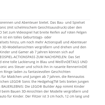
torennen und Abenteuer bietet. Das Bau- und Spielset
Sonic (mit schelmischem Gesichtsausdruck) über den
 Set zum Videospiel hat breite Reifen auf roten Felgen
ist ein tolles Geburtstags- oder
elsets hinzu, um noch mehr Actionspaß und Abenteuer
man 3D-Modellansichten vergrößern und drehen und den
Kinder und Gamer ab 7 Jahren können sich auf
nVIDEOSPIEL-ACTIONSPASS ZUM NACHSPIELEN: Das Set
nd eine tolle Lackierung in Blau und Weiß\nDETAILS UND
nic ans Steuer und schick ihn in rasante Rennen\nDIE
 Ringe laden zu fantasievollen Geschichten
k für Mädchen und Jungen ab 7 Jahren, die Rennautos
tlichen LEGO® Sonic the HedgehogTM Sets bieten Jungen
ES BAUERLEBNIS: Die LEGO® Builder App nimmt Kinder
 und beim Bauen 3D-Ansichten der Modelle vergrößern und
o für Kinder. Der Flitzer ist 3 cm hoch, 12 cm lang und