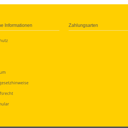
he Informationen
Zahlungsarten
hutz
sum
egesetzhinweise
fsrecht
ular