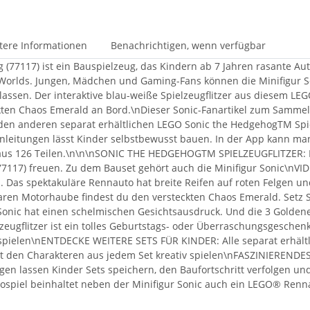
tere Informationen
Benachrichtigen, wenn verfügbar
(77117) ist ein Bauspielzeug, das Kindern ab 7 Jahren rasante Au
sWorlds. Jungen, Mädchen und Gaming-Fans können die Minifigur 
ssen. Der interaktive blau-weiße Spielzeugflitzer aus diesem LEGO
en Chaos Emerald an Bord.\nDieser Sonic-Fanartikel zum Sammeln 
den anderen separat erhältlichen LEGO Sonic the HedgehogTM Spi
uanleitungen lässt Kinder selbstbewusst bauen. In der App kann 
ht aus 126 Teilen.\n\n\nSONIC THE HEDGEHOGTM SPIELZEUGFLITZER: 
 (77117) freuen. Zu dem Bauset gehört auch die Minifigur Sonic\
. Das spektakuläre Rennauto hat breite Reifen auf roten Felgen u
n Motorhaube findest du den versteckten Chaos Emerald. Setz So
ic hat einen schelmischen Gesichtsausdruck. Und die 3 Goldenen
eugflitzer ist ein tolles Geburtstags- oder Überraschungsgeschen
d spielen\nENTDECKE WEITERE SETS FÜR KINDER: Alle separat erhäl
t den Charakteren aus jedem Set kreativ spielen\nFASZINIEREND
ungen lassen Kinder Sets speichern, den Baufortschritt verfolgen
piel beinhaltet neben der Minifigur Sonic auch ein LEGO® Rennaut