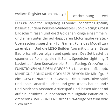
weitere Registerkarten anzeigen
Beschreibung
wei
LEGO® Sonic the HedgehogTM Sonic: Speedster Lightning 
basiert auf dem Konsolen-Videospiel Sonic Racing: Cros
Bildschirm rasen und die 3 Goldenen Ringe einsammeln la
und einen unter der aufklappbaren Motorhaube versteckt
Überraschungsgeschenk für Gamer. Füge das Modell zu 
zu erleben. Und die LEGO Builder App mit digitalen Ba
Baufortschritt verfolgen und speichern. Das Set beste
spannende Rollenspiele mit Sonic: Speedster Lightning
basiert auf dem Konsolenspiel Sonic Racing: CrossWorlds
FUNKTIONEN AUS DEM VIDEOSPIEL: Unter der aufklappbare
MINIFIGUR SONIC UND COOLES ZUBEHÖR: Die Minifigur Son
ein\nGESCHENKIDEE FÜR GAMER: Dieser interaktive Spielz
und Sonic-Fanartikel lieben und gern kreativ bauen un
und Mädchen rasanten Actionspaß und lassen Kinder mi
auf ein intuitives Bauabenteuer mit. Digitale Bauanleit
drehen\nABMESSUNGEN: Dieses 126-teilige Set zum Videos
5 cm breit