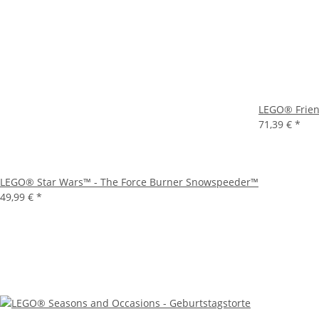
LEGO® Frien
71,39 €
*
LEGO® Star Wars™ - The Force Burner Snowspeeder™
49,99 €
*