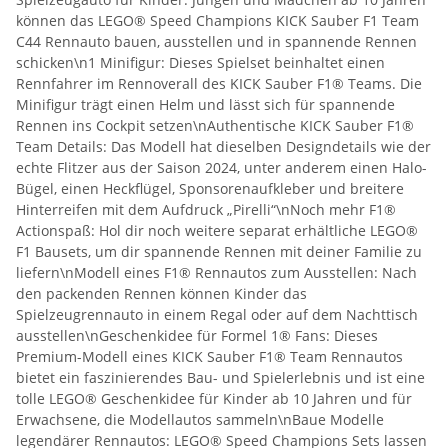
können das LEGO® Speed Champions KICK Sauber F1 Team
C44 Rennauto bauen, ausstellen und in spannende Rennen
schicken\n1 Minifigur: Dieses Spielset beinhaltet einen
Rennfahrer im Rennoverall des KICK Sauber F1® Teams. Die
Minifigur trägt einen Helm und lässt sich für spannende
Rennen ins Cockpit setzen\nAuthentische KICK Sauber F1®
Team Details: Das Modell hat dieselben Designdetails wie der
echte Flitzer aus der Saison 2024, unter anderem einen Halo-
Bügel, einen Heckflügel, Sponsorenaufkleber und breitere
Hinterreifen mit dem Aufdruck „Pirelli“\nNoch mehr F1®
Actionspaß: Hol dir noch weitere separat erhältliche LEGO®
F1 Bausets, um dir spannende Rennen mit deiner Familie zu
liefern\nModell eines F1® Rennautos zum Ausstellen: Nach
den packenden Rennen können Kinder das
Spielzeugrennauto in einem Regal oder auf dem Nachttisch
ausstellen\nGeschenkidee für Formel 1® Fans: Dieses
Premium-Modell eines KICK Sauber F1® Team Rennautos
bietet ein faszinierendes Bau- und Spielerlebnis und ist eine
tolle LEGO® Geschenkidee für Kinder ab 10 Jahren und für
Erwachsene, die Modellautos sammeln\nBaue Modelle
legendärer Rennautos: LEGO® Speed Champions Sets lassen