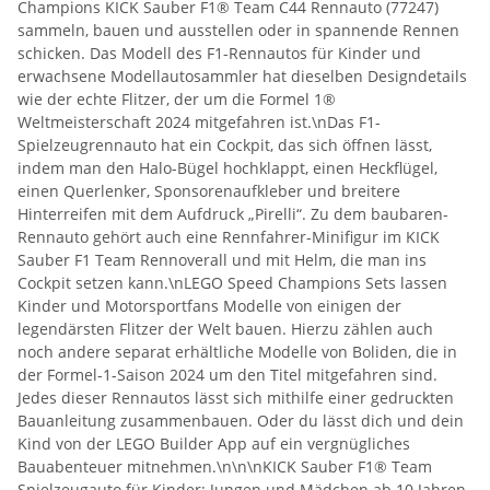
Champions KICK Sauber F1® Team C44 Rennauto (77247)
sammeln, bauen und ausstellen oder in spannende Rennen
schicken. Das Modell des F1-Rennautos für Kinder und
erwachsene Modellautosammler hat dieselben Designdetails
wie der echte Flitzer, der um die Formel 1®
Weltmeisterschaft 2024 mitgefahren ist.\nDas F1-
Spielzeugrennauto hat ein Cockpit, das sich öffnen lässt,
indem man den Halo-Bügel hochklappt, einen Heckflügel,
einen Querlenker, Sponsorenaufkleber und breitere
Hinterreifen mit dem Aufdruck „Pirelli“. Zu dem baubaren-
Rennauto gehört auch eine Rennfahrer-Minifigur im KICK
Sauber F1 Team Rennoverall und mit Helm, die man ins
Cockpit setzen kann.\nLEGO Speed Champions Sets lassen
Kinder und Motorsportfans Modelle von einigen der
legendärsten Flitzer der Welt bauen. Hierzu zählen auch
noch andere separat erhältliche Modelle von Boliden, die in
der Formel-1-Saison 2024 um den Titel mitgefahren sind.
Jedes dieser Rennautos lässt sich mithilfe einer gedruckten
Bauanleitung zusammenbauen. Oder du lässt dich und dein
Kind von der LEGO Builder App auf ein vergnügliches
Bauabenteuer mitnehmen.\n\n\nKICK Sauber F1® Team
Spielzeugauto für Kinder: Jungen und Mädchen ab 10 Jahren