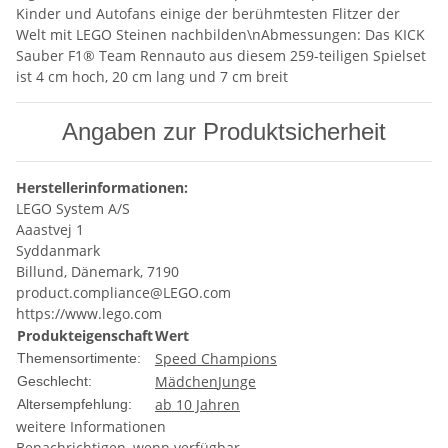
Kinder und Autofans einige der berühmtesten Flitzer der
Welt mit LEGO Steinen nachbilden\nAbmessungen: Das KICK
Sauber F1® Team Rennauto aus diesem 259-teiligen Spielset
ist 4 cm hoch, 20 cm lang und 7 cm breit
Angaben zur Produktsicherheit
Herstellerinformationen:
LEGO System A/S
Aaastvej 1
Syddanmark
Billund, Dänemark, 7190
product.compliance@LEGO.com
https://www.lego.com
Produkteigenschaft
Wert
Speed Champions
Themensortimente:
Mädchen
Junge
Geschlecht:
ab 10 Jahren
Altersempfehlung:
weitere Informationen
Benachrichtigen, wenn verfügbar