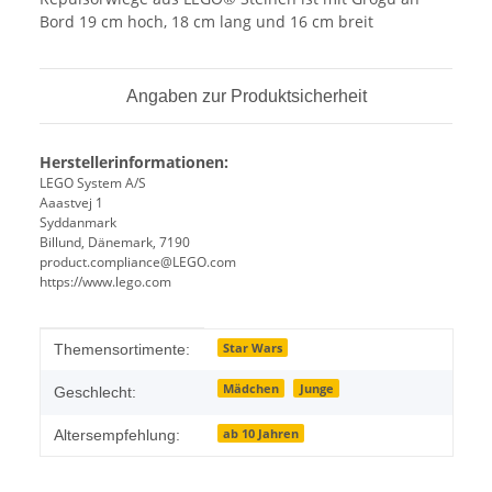
Bord 19 cm hoch, 18 cm lang und 16 cm breit
Angaben zur Produktsicherheit
Herstellerinformationen:
LEGO System A/S
Aaastvej 1
Syddanmark
Billund, Dänemark, 7190
product.compliance@LEGO.com
https://www.lego.com
Produkteigenschaft
Wert
Star Wars
Themensortimente:
Mädchen
Junge
Geschlecht:
ab 10 Jahren
Altersempfehlung: