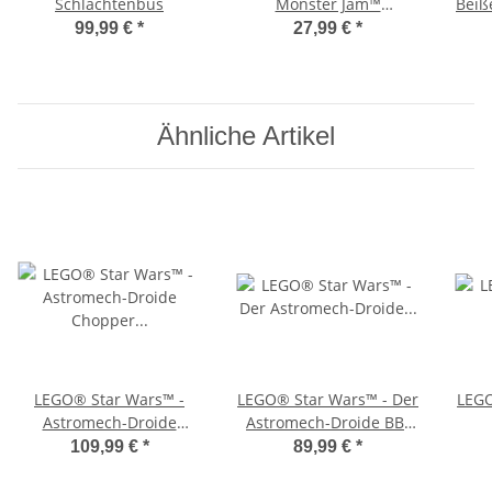
Schlachtenbus
Monster Jam™
Beiß
DIGatron™
99,99 €
*
27,99 €
*
Ähnliche Artikel
LEGO® Star Wars™ -
LEGO® Star Wars™ - Der
LEGO
Astromech-Droide
Astromech-Droide BB-
Chopper (C1-10P)™
8™
109,99 €
*
89,99 €
*