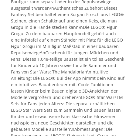
Baufigur kann separat oder in der Repulsorwiege
ausgestellt werden\nAuthentisches Zubehör: Dieses
Fantasy-Set beinhaltet einen Sorgan-Frosch aus LEGO®
Steinen, einen Schaltknauf und einen Keks, die man
Grogu in die Hände stecken kann\nDie LEGO® Figur
Grogu: Zu dem baubaren Hauptmodell gehört auch
eine Infotafel auf einem Ständer mit Platz für die LEGO
Figur Grogu im Minifigur-Maßstab in einer baubaren
Repulsorwiege\nGeschenk für Jungen, Mädchen und
Fans: Dieses 1.048-teilige Bauset ist ein tolles Geschenk
für Kinder ab 10 Jahren sowie für alle Sammler und
Fans von Star Wars: The Mandalorian\nIntuitive
Anleitung: Die LEGO® Builder App nimmt dein Kind auf
ein intuitives Bauabenteuer mit. Coole Funktionen
lassen Kinder beim Bauen digitale 3D-Ansichten der
Modelle vergrößern und drehen\nLEGO® Star WarsTM
Sets für Fans jeden Alters: Die separat erhältlichen
LEGO Star Wars Sets zum Sammeln und Bauen lassen
Kinder und erwachsene Fans klassische Filmszenen
nachspielen, neue Geschichten darstellen und die
gebauten Modelle ausstellen\nAbmessungen: Die
Repulsorwiege aus LEGO® Steinen ist mit Grogu an