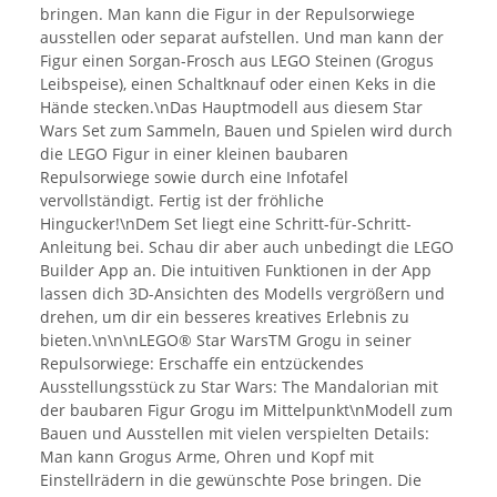
bringen. Man kann die Figur in der Repulsorwiege
ausstellen oder separat aufstellen. Und man kann der
Figur einen Sorgan-Frosch aus LEGO Steinen (Grogus
Leibspeise), einen Schaltknauf oder einen Keks in die
Hände stecken.\nDas Hauptmodell aus diesem Star
Wars Set zum Sammeln, Bauen und Spielen wird durch
die LEGO Figur in einer kleinen baubaren
Repulsorwiege sowie durch eine Infotafel
vervollständigt. Fertig ist der fröhliche
Hingucker!\nDem Set liegt eine Schritt-für-Schritt-
Anleitung bei. Schau dir aber auch unbedingt die LEGO
Builder App an. Die intuitiven Funktionen in der App
lassen dich 3D-Ansichten des Modells vergrößern und
drehen, um dir ein besseres kreatives Erlebnis zu
bieten.\n\n\nLEGO® Star WarsTM Grogu in seiner
Repulsorwiege: Erschaffe ein entzückendes
Ausstellungsstück zu Star Wars: The Mandalorian mit
der baubaren Figur Grogu im Mittelpunkt\nModell zum
Bauen und Ausstellen mit vielen verspielten Details:
Man kann Grogus Arme, Ohren und Kopf mit
Einstellrädern in die gewünschte Pose bringen. Die