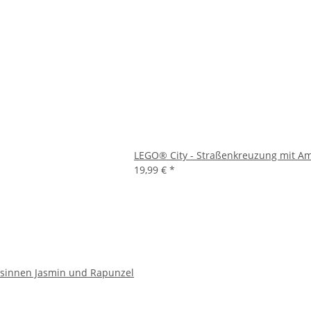
LEGO® City - Straßenkreuzung mit A
19,99 €
*
ssinnen Jasmin und Rapunzel