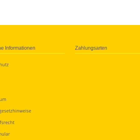
he Informationen
Zahlungsarten
hutz
sum
egesetzhinweise
fsrecht
ular