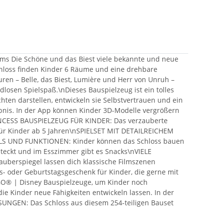
ilms Die Schöne und das Biest viele bekannte und neue
Schloss finden Kinder 6 Räume und eine drehbare
ren – Belle, das Biest, Lumière und Herr von Unruh –
losen Spielspaß.\nDieses Bauspielzeug ist ein tolles
ten darstellen, entwickeln sie Selbstvertrauen und ein
ebnis. In der App können Kinder 3D-Modelle vergrößern
PRINCESS BAUSPIELZEUG FÜR KINDER: Das verzauberte
k für Kinder ab 5 Jahren\nSPIELSET MIT DETAILREICHEM
ILS UND FUNKTIONEN: Kinder können das Schloss bauen
rsteckt und im Esszimmer gibt es Snacks\nVIELE
auberspiegel lassen dich klassische Filmszenen
- oder Geburtstagsgeschenk für Kinder, die gerne mit
EGO® | Disney Bauspielzeuge, um Kinder noch
e Kinder neue Fähigkeiten entwickeln lassen. In der
SUNGEN: Das Schloss aus diesem 254-teiligen Bauset