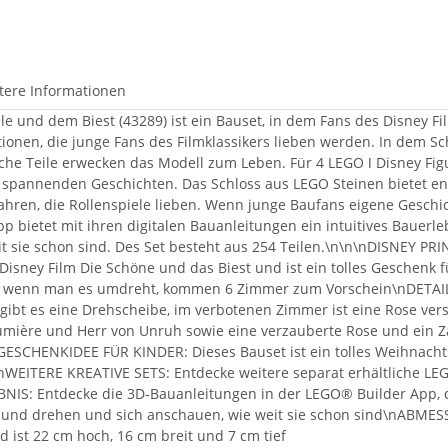
tere Informationen
le und dem Biest (43289) ist ein Bauset, in dem Fans des Disney F
tionen, die junge Fans des Filmklassikers lieben werden. In dem 
iche Teile erwecken das Modell zum Leben. Für 4 LEGO ǀ Disney Figu
u spannenden Geschichten. Das Schloss aus LEGO Steinen bietet end
hren, die Rollenspiele lieben. Wenn junge Baufans eigene Geschich
 bietet mit ihren digitalen Bauanleitungen ein intuitives Bauerl
t sie schon sind. Des Set besteht aus 254 Teilen.\n\n\nDISNEY 
 Disney Film Die Schöne und das Biest und ist ein tolles Geschen
und wenn man es umdreht, kommen 6 Zimmer zum Vorschein\nDETA
l gibt es eine Drehscheibe, im verbotenen Zimmer ist eine Rose ve
Lumière und Herr von Unruh sowie eine verzauberte Rose und ein Z
ESCHENKIDEE FÜR KINDER: Dieses Bauset ist ein tolles Weihnachts
\nWEITERE KREATIVE SETS: Entdecke weitere separat erhältliche L
NIS: Entdecke die 3D-Bauanleitungen in der LEGO® Builder App, di
 und drehen und sich anschauen, wie weit sie schon sind\nABMES
 ist 22 cm hoch, 16 cm breit und 7 cm tief