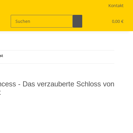
Kontakt
0,00 €
st
cess - Das verzauberte Schloss von
t