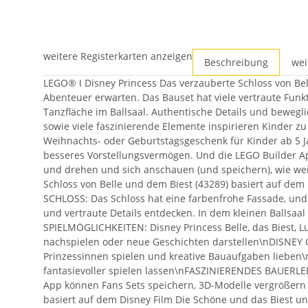
weitere Registerkarten anzeigen
Beschreibung
wei
LEGO® ǀ Disney Princess Das verzauberte Schloss von Bel
Abenteuer erwarten. Das Bauset hat viele vertraute Funk
Tanzfläche im Ballsaal. Authentische Details und bewegl
sowie viele faszinierende Elemente inspirieren Kinder z
Weihnachts- oder Geburtstagsgeschenk für Kinder ab 5 Ja
besseres Vorstellungsvermögen. Und die LEGO Builder App
und drehen und sich anschauen (und speichern), wie wei
Schloss von Belle und dem Biest (43289) basiert auf dem
SCHLOSS: Das Schloss hat eine farbenfrohe Fassade, 
und vertraute Details entdecken. In dem kleinen Ballsaa
SPIELMÖGLICHKEITEN: Disney Princess Belle, das Biest, 
nachspielen oder neue Geschichten darstellen\nDISNEY G
Prinzessinnen spielen und kreative Bauaufgaben lieben
fantasievoller spielen lassen\nFASZINIERENDES BAUERLEB
App können Fans Sets speichern, 3D-Modelle vergrößern
basiert auf dem Disney Film Die Schöne und das Biest und