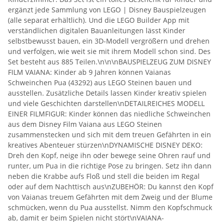
ergänzt jede Sammlung von LEGO | Disney Bauspielzeugen
(alle separat erhältlich). Und die LEGO Builder App mit
verständlichen digitalen Bauanleitungen lässt Kinder
selbstbewusst bauen, ein 3D-Modell vergrößern und drehen
und verfolgen, wie weit sie mit ihrem Modell schon sind. Des
Set besteht aus 885 Teilen.\n\n\nBAUSPIELZEUG ZUM DISNEY
FILM VAIANA: Kinder ab 9 Jahren können Vaianas
Schweinchen Pua (43292) aus LEGO Steinen bauen und
ausstellen. Zusätzliche Details lassen Kinder kreativ spielen
und viele Geschichten darstellen\nDETAILREICHES MODELL
EINER FILMFIGUR: Kinder können das niedliche Schweinchen
aus dem Disney Film Vaiana aus LEGO Steinen
zusammenstecken und sich mit dem treuen Gefährten in ein
kreatives Abenteuer stürzen\nDYNAMISCHE DISNEY DEKO:
Dreh den Kopf, neige ihn oder bewege seine Ohren rauf und
runter, um Pua in die richtige Pose zu bringen. Setz ihn dann
neben die Krabbe aufs Floß und stell die beiden im Regal
oder auf dem Nachttisch aus\nZUBEHÖR: Du kannst den Kopf
von Vaianas treuem Gefährten mit dem Zweig und der Blume
schmücken, wenn du Pua ausstellst. Nimm den Kopfschmuck
ab, damit er beim Spielen nicht stört\nVAIANA-