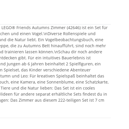
. LEGO® Friends Autumns Zimmer (42646) ist ein Set für
tchen und einen Vogel.\nDiverse Rollenspiele und
und die Natur liebt. Ein Vogelbeobachtungsbuch, eine
ppe, die zu Autumns Bett hinaufführt, sind noch mehr
und trainieren lassen können.\nSchau dir noch andere
decken gibt. Für ein intuitives Bauerlebnis ist
d Jungen ab 6 Jahren beinhaltet 2 Spielfiguren, ein
in Spielset, das Kinder verschiedene Abenteuer
utumn und Leo: Für kreativen Spielspaß beinhaltet das
buch, eine Kamera, eine Sonnenblume, eine Schatzkarte,
iere und die Natur lieben: Das Set ist ein cooles
ideen für andere separat erhältliche Sets findest du in
gen: Das Zimmer aus diesem 222-teiligen Set ist 7 cm