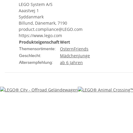
LEGO System A/S
Aaastvej 1
Syddanmark
Billund, Dänemark, 7190
product.compliance@LEGO.com
https://www.lego.com
Produkteigenschaft
Wert
Ostern
Friends
Themensortimente:
Mädchen
Junge
Geschlecht:
ab 6 Jahren
Altersempfehlung: