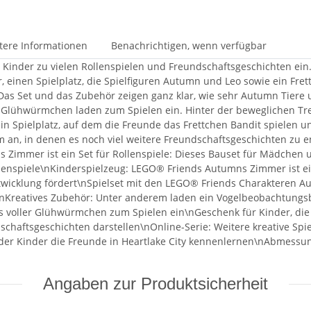
tere Informationen
Benachrichtigen, wenn verfügbar
 Kinder zu vielen Rollenspielen und Freundschaftsgeschichten ein
einen Spielplatz, die Spielfiguren Autumn und Leo sowie ein Fret
 Das Set und das Zubehör zeigen ganz klar, wie sehr Autumn Tiere 
 Glühwürmchen laden zum Spielen ein. Hinter der beweglichen Tre
in Spielplatz, auf dem die Freunde das Frettchen Bandit spielen 
an, in denen es noch viel weitere Freundschaftsgeschichten zu ent
 Zimmer ist ein Set für Rollenspiele: Dieses Bauset für Mädchen un
ollenspiele\nKinderspielzeug: LEGO® Friends Autumns Zimmer ist e
Entwicklung fördert\nSpielset mit den LEGO® Friends Charakteren A
el\nKreatives Zubehör: Unter anderem laden ein Vogelbeobachtungs
s voller Glühwürmchen zum Spielen ein\nGeschenk für Kinder, die T
schaftsgeschichten darstellen\nOnline-Serie: Weitere kreative Spiel
 der Kinder die Freunde in Heartlake City kennenlernen\nAbmessun
Angaben zur Produktsicherheit