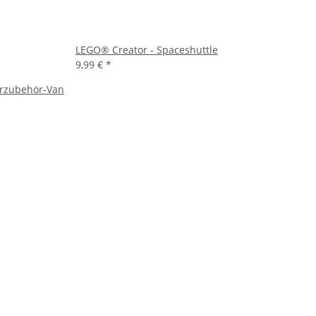
LEGO® Creator - Spaceshuttle
9,99 €
*
erzubehör-Van