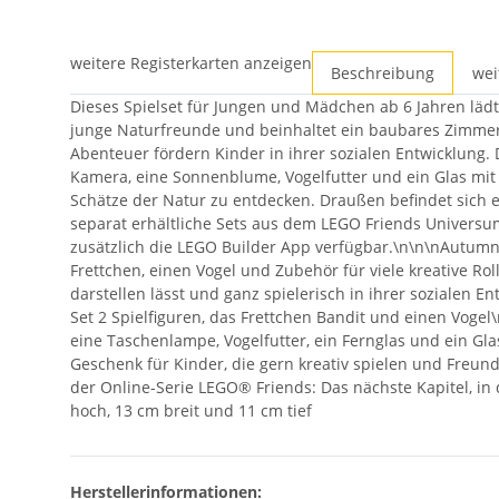
weitere Registerkarten anzeigen
Beschreibung
wei
Dieses Spielset für Jungen und Mädchen ab 6 Jahren lädt
junge Naturfreunde und beinhaltet ein baubares Zimmer, 
Abenteuer fördern Kinder in ihrer sozialen Entwicklung.
Kamera, eine Sonnenblume, Vogelfutter und ein Glas mit
Schätze der Natur zu entdecken. Draußen befindet sich e
separat erhältliche Sets aus dem LEGO Friends Universum 
zusätzlich die LEGO Builder App verfügbar.\n\n\nAutumns
Frettchen, einen Vogel und Zubehör für viele kreative R
darstellen lässt und ganz spielerisch in ihrer sozialen 
Set 2 Spielfiguren, das Frettchen Bandit und einen Vog
eine Taschenlampe, Vogelfutter, ein Fernglas und ein Gla
Geschenk für Kinder, die gern kreativ spielen und Freund
der Online-Serie LEGO® Friends: Das nächste Kapitel, in
hoch, 13 cm breit und 11 cm tief
Herstellerinformationen: