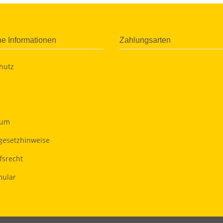
he Informationen
Zahlungsarten
hutz
sum
egesetzhinweise
fsrecht
ular