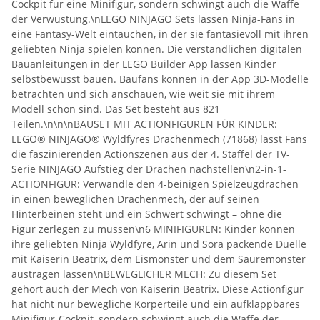
Cockpit für eine Minifigur, sondern schwingt auch die Waffe
der Verwüstung.\nLEGO NINJAGO Sets lassen Ninja-Fans in
eine Fantasy-Welt eintauchen, in der sie fantasievoll mit ihren
geliebten Ninja spielen können. Die verständlichen digitalen
Bauanleitungen in der LEGO Builder App lassen Kinder
selbstbewusst bauen. Baufans können in der App 3D-Modelle
betrachten und sich anschauen, wie weit sie mit ihrem
Modell schon sind. Das Set besteht aus 821
Teilen.\n\n\nBAUSET MIT ACTIONFIGUREN FÜR KINDER:
LEGO® NINJAGO® Wyldfyres Drachenmech (71868) lässt Fans
die faszinierenden Actionszenen aus der 4. Staffel der TV-
Serie NINJAGO Aufstieg der Drachen nachstellen\n2-in-1-
ACTIONFIGUR: Verwandle den 4-beinigen Spielzeugdrachen
in einen beweglichen Drachenmech, der auf seinen
Hinterbeinen steht und ein Schwert schwingt – ohne die
Figur zerlegen zu müssen\n6 MINIFIGUREN: Kinder können
ihre geliebten Ninja Wyldfyre, Arin und Sora packende Duelle
mit Kaiserin Beatrix, dem Eismonster und dem Säuremonster
austragen lassen\nBEWEGLICHER MECH: Zu diesem Set
gehört auch der Mech von Kaiserin Beatrix. Diese Actionfigur
hat nicht nur bewegliche Körperteile und ein aufklappbares
Minifigur-Cockpit, sondern schwingt auch die Waffe der